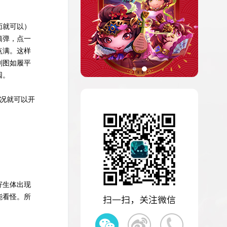
面就可以）
填弹，点一
点满。这样
刷图如履平
园。
情况就可以开
寄生体出现
能看怪。所
扫一扫，关注微信