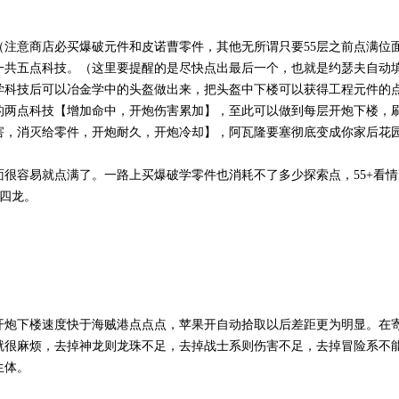
注意商店必买爆破元件和皮诺曹零件，其他无所谓只要55层之前点满位
一共五点科技。（这里要提醒的是尽快点出最后一个，也就是约瑟夫自动
学科技后可以冶金学中的头盔做出来，把头盔中下楼可以获得工程元件的
的两点科技【增加命中，开炮伤害累加】，至此可以做到每层开炮下楼，
害，消灭给零件，开炮耐久，开炮冷却】，阿瓦隆要塞彻底变成你家后花
很容易就点满了。一路上买爆破学零件也消耗不了多少探索点，55+看
见四龙。
。
开炮下楼速度快于海贼港点点点，苹果开自动拾取以后差距更为明显。在
就很麻烦，去掉神龙则龙珠不足，去掉战士系则伤害不足，去掉冒险系不
生体。