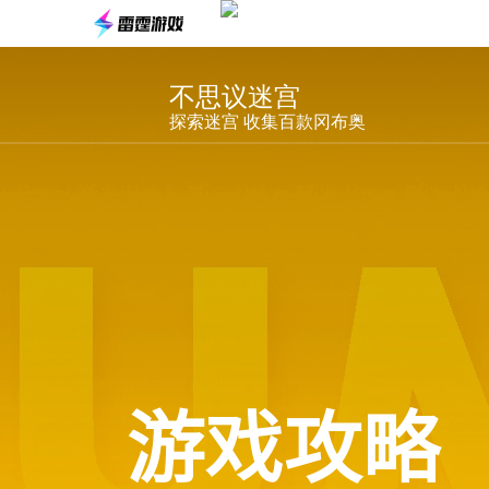
不思议迷宫
探索迷宫 收集百款冈布奥
游戏攻略