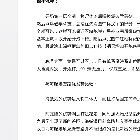
操作流程：
开场第一层全清，捡尸体以后喝掉爆破学药剂。（
然后点爆破学科技，点法优先点图中标汉字的部分，
个就可以，这样可以保证不缺炮弹）另外点完后爆破
基本上就可以开始开炮下楼。随后点完图中红框标记
地。最后满上绿框框出的四点科技【消灭增加开炮伤
称号方面：龙系可以不点，只有单系魔法系走位面
大地跳两次，开炮打到90+毫无压力。保底三龙，常
与海贼港套路优劣势比较：
海贼港的优势是只耗二体力，而且打法固定简单
阿瓦隆的优势则是打法稳定，同时加农炮成型后
之后又出现了新的差距，海贼港目前套路加入寄生体
以目前海贼港刷龙珠套路并不能很好的搭配新出的寄