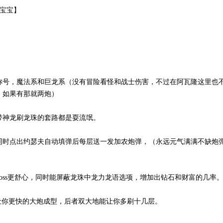
宝宝】
称号，魔法系和巨龙系（没有冒险看怪和战士伤害，不过在阿瓦隆这里也
，如果有那就两炮）
带神龙刷龙珠的套路都是耍流氓。
同时点出约瑟夫自动填弹后每层送一发加农炮弹，（永远元气满满不缺炮
oss更舒心，同时能屏蔽龙珠中龙力龙语选项，增加出钻石和财富的几率
让你更快的大炮成型，后者双大地能让你多刷十几层。