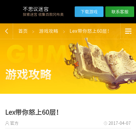
不思议迷宫
下载游戏
联系客服
探索迷宫 收集百款冈布奥
首页
游戏攻略
Lex带你怒上60层！
Lex带你怒上60层！
官方
2017-04-07