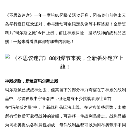
《不思议迷宫》一年一度的88冈爆节活动开启，冈布奥们前往出云
岛举行夏日狂欢派对，参与活动可拿限定头像等丰厚奖励！全新资
料片“玛尔斯之殿”今日上线，前往神殿探险，搜寻战神的战利品赏
赐！一起来看看具体都有哪些内容吧！
神殿探险，新迷宫玛尔斯之殿
玛尔斯虽已成战神远去，但其留下的部分神力寄宿在了神殿的战利
品中。尽管神殿中守备森严，但还是有不少挑战者勇往直前......
在“玛尔斯之殿”中，全新战利品玩法上线。在迷宫某些层数，击败
所有怪物后可获得战神的赏赐，可选择一件战利品带走。战利品能
为冈布奥提供各种属性加成，每件战利品都可以为冈布奥带来不同