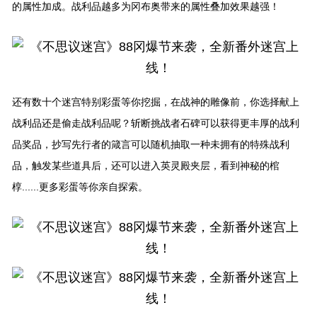
的属性加成。战利品越多为冈布奥带来的属性叠加效果越强！
还有数十个迷宫特别彩蛋等你挖掘，在战神的雕像前，你选择献上
战利品还是偷走战利品呢？斩断挑战者石碑可以获得更丰厚的战利
品奖品，抄写先行者的箴言可以随机抽取一种未拥有的特殊战利
品，触发某些道具后，还可以进入英灵殿夹层，看到神秘的棺
椁......更多彩蛋等你亲自探索。