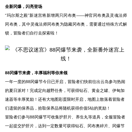
全新冈爆，闪亮登场
“玛尔斯之殿”新迷宫将新增两只冈布奥——神官冈布奥及灵魂法师
冈布奥，其中灵魂法师冈布奥为隐藏冈布奥，需要通过特殊方式解
锁，冒险者们自行去探索啦！
88冈爆节来袭，丰厚福利等你来领
一年一度的88冈爆节今日已开启，冒险者们快前往出云岛参与热闹
的夏日派对！完成定向越野任务，可获得钻石、黄金之罐、伊甸加
速器等丰厚奖励！还有大地图彩蛋限时开启，地图上散落着冒险者
们遗留的保养品，拾取保养品将随机获得价值5钻的奖励！
冒险者们参与88冈爆节可收集护肝片、养生丸等道具，全服冒险者
一起提交护肝片，达到一定数量可获得钻石、冈布奥碎片、冈爆节