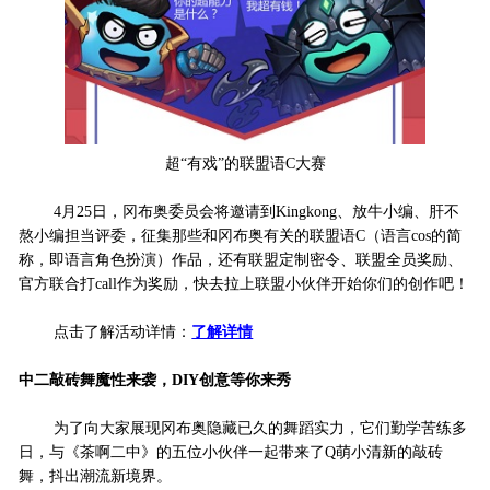
超“有戏”的联盟语C大赛
4月25日，冈布奥委员会将邀请到Kingkong、放牛小编、肝不
熬小编担当评委，征集那些和冈布奥有关的联盟语C（语言cos的简
称，即语言角色扮演）作品，还有联盟定制密令、联盟全员奖励、
官方联合打call作为奖励，快去拉上联盟小伙伴开始你们的创作吧！
点击了解活动详情：
了解详情
中二敲砖舞魔性来袭，DIY创意等你来秀
为了向大家展现冈布奥隐藏已久的舞蹈实力，它们勤学苦练多
日，与《茶啊二中》的五位小伙伴一起带来了Q萌小清新的敲砖
舞，抖出潮流新境界。