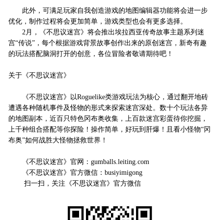
此外，可满足玩家自我创造游戏的地图编辑器功能将会进一步
优化，制作过程将会更加简单，游戏类型也会有更多选择。
2月，《不思议迷宫》将会推出埃拉西亚传奇故事主题系列迷
宫“传说”，每个根据游戏背景故事创作出来的原创迷宫，新奇有趣
的玩法搭配脑洞打开的创意，各位冒险者敬请期待吧！
关于《不思议迷宫》
《不思议迷宫》以Roguelike类游戏玩法为核心，通过翻开地砖
遭遇各种随机事件及怪物的形式来探索迷宫深处。数十个玩法各异
的地图副本，近百只特色冈布奥收集，上百款迷宫彩蛋待你挖掘，
上千种组合搭配等你探险！操作简单，好玩到肝爆！且看小怪物“冈
布奥”如何战胜大怪物拯救世界！
《不思议迷宫》官网：gumballs.leiting.com
《不思议迷宫》官方微信：busiyimigong
扫一扫，关注《不思议迷宫》官方微信