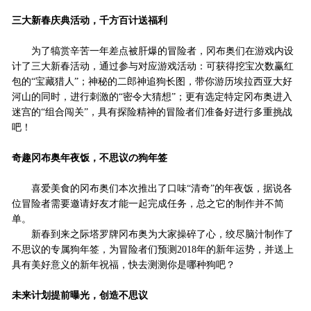
三大新春庆典活动，千方百计送福利
为了犒赏辛苦一年差点被肝爆的冒险者，冈布奥们在游戏内设
计了三大新春活动，通过参与对应游戏活动：可获得挖宝次数赢红
包的“宝藏猎人”；神秘的二郎神追狗长图，带你游历埃拉西亚大好
河山的同时，进行刺激的“密令大猜想”；更有选定特定冈布奥进入
迷宫的“组合闯关”，具有探险精神的冒险者们准备好进行多重挑战
吧！
奇趣冈布奥年夜饭，不思议の狗年签
喜爱美食的冈布奥们本次推出了口味“清奇”的年夜饭，据说各
位冒险者需要邀请好友才能一起完成任务，总之它的制作并不简
单。
新春到来之际塔罗牌冈布奥为大家操碎了心，绞尽脑汁制作了
不思议的专属狗年签，为冒险者们预测2018年的新年运势，并送上
具有美好意义的新年祝福，快去测测你是哪种狗吧？
未来计划提前曝光，创造不思议