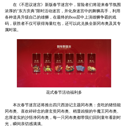
在《不思议迷宫》新版春节迷宫中，冒险者们将迎来春节氛围
浓厚的“东方庆典”限时活动迷宫，并化身迷宫中的舞狮高手，利用
各种道具升级自己的雄狮，在最终的Boss层中上演雄狮争霸的戏
码，获胜者不仅可获得海量红包，还可以此兑换全新冈布奥及其专
属时装。
花式春节活动福利多
本次春节迷宫还将推出四只西游记主题冈布奥：贪吃的猪悟能
冈布奥、喜欢碎碎念的唐玄奘冈布奥、稍显凶狠的牛魔王冈布奥、
忠厚老实的沙悟净冈布奥，每一只冈布奥都带我们回到童年看剧时
光，瞬间亲切感满满。