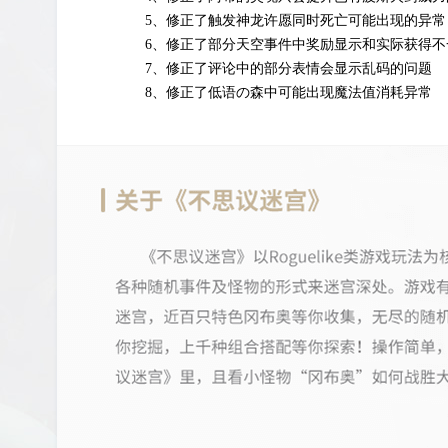
5、修正了触发神龙许愿同时死亡可能出现的异常
6、修正了部分天空事件中奖励显示和实际获得不
7、修正了评论中的部分表情会显示乱码的问题
8、修正了低语の森中可能出现魔法值消耗异常