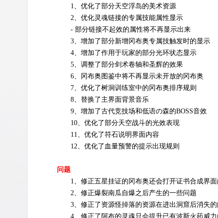
1、优化了部分天空浮岛的美术资源
2、优化灵魂链接的专属技能属性显示
- 部分链接不起效的属性将不再显示出来
3、增加了部分新增冈布奥专属技触发时的显示
4、增加了作用于玩家的部分光环状态显示
5、调整了部分剑术卷轴和圣辉的效果
6、冈布奥图鉴中将不再显示未开放的冈布奥
7、优化了树洞训练室中的冈布奥排序规则
8、替换了主界面背景音乐
9、增加了古代竞技场和低语の森的BOSS音效
10、优化了部分天空战斗的光效表现
11、优化了符石说明界面内容
12、优化了血量预警的提示出现规则
问题
1、修正五星挂证的冈布奥还会打开证书合成界面
2、修正爆裂南瓜自爆之后产生的一些问题
3、修正了资源怪掉落的资源在进出洞窟后消失的
4、修正了阿布的灵魂只会提升已有波斯火药威力