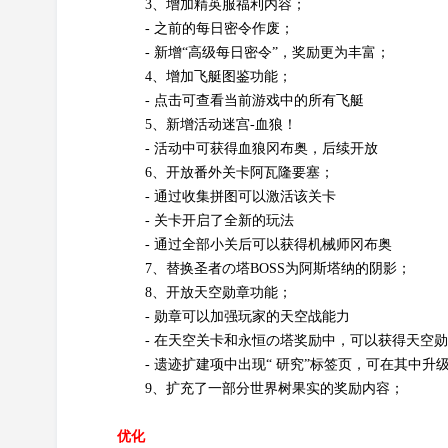
3、增加精英服福利内容；
- 之前的每日密令作废；
- 新增“高级每日密令”，奖励更为丰富；
4、增加飞艇图鉴功能；
- 点击可查看当前游戏中的所有飞艇
5、新增活动迷宫-血狼！
- 活动中可获得血狼冈布奥，后续开放
6、开放番外关卡阿瓦隆要塞；
- 通过收集拼图可以激活该关卡
- 关卡开启了全新的玩法
- 通过全部小关后可以获得机械师冈布奥
7、替换圣者の塔BOSS为阿斯塔纳的阴影；
8、开放天空勋章功能；
- 勋章可以加强玩家的天空战能力
- 在天空关卡和永恒の塔奖励中，可以获得天空
- 遗迹扩建项中出现“ 研究”标签页，可在其中升
9、扩充了一部分世界树果实的奖励内容；
优化