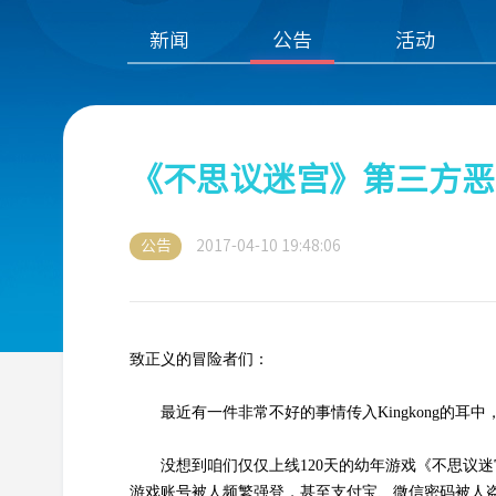
新闻
公告
活动
《不思议迷宫》第三方恶
公告
2017-04-10 19:48:06
致正义的冒险者们：
最近有一件非常不好的事情传入Kingkong的
没想到咱们仅仅上线120天的幼年游戏《不思议迷宫》
游戏账号被人频繁强登，甚至支付宝、微信密码被人盗了