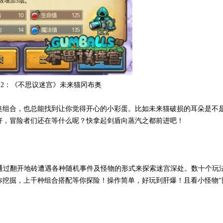
图2：《不思议迷宫》未来猫冈布奥
奥组合，也总能找到让你觉得开心的小彩蛋。比如未来猫破损的耳朵是不
好，冒险者们还在等什么呢？快拿起剑盾向蒸汽之都前进吧！
核心，通过翻开地砖遭遇各种随机事件及怪物的形式来探索迷宫深处。数十个玩
挖掘，上千种组合搭配等你探险！操作简单，好玩到肝爆！且看小怪物“